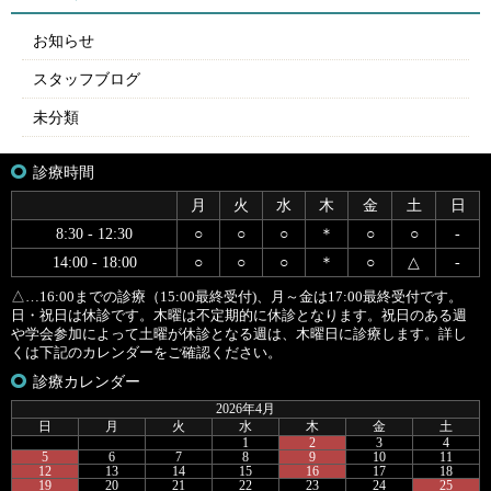
お知らせ
スタッフブログ
未分類
診療時間
月
火
水
木
金
土
日
8:30 - 12:30
○
○
○
＊
○
○
-
14:00 - 18:00
○
○
○
＊
○
△
-
△…16:00までの診療（15:00最終受付)、月～金は17:00最終受付です。
日・祝日は休診です。木曜は不定期的に休診となります。祝日のある週
や学会参加によって土曜が休診となる週は、木曜日に診療します。詳し
くは下記のカレンダーをご確認ください。
診療カレンダー
2026年4月
日
月
火
水
木
金
土
1
2
3
4
5
6
7
8
9
10
11
12
13
14
15
16
17
18
19
20
21
22
23
24
25