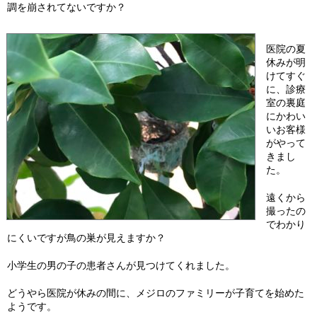
調を崩されてないですか？
医院の夏
休みが明
けてすぐ
に、診療
室の裏庭
にかわい
いお客様
がやって
きまし
た。
遠くから
撮ったの
でわかり
にくいですが鳥の巣が見えますか？
小学生の男の子の患者さんが見つけてくれました。
どうやら医院が休みの間に、メジロのファミリーが子育てを始めた
ようです。