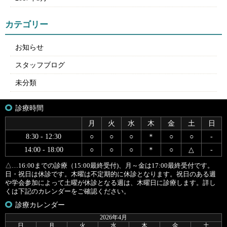
カテゴリー
お知らせ
スタッフブログ
未分類
診療時間
月
火
水
木
金
土
日
8:30 - 12:30
○
○
○
＊
○
○
-
14:00 - 18:00
○
○
○
＊
○
△
-
△…16:00までの診療（15:00最終受付)、月～金は17:00最終受付です。
日・祝日は休診です。木曜は不定期的に休診となります。祝日のある週
や学会参加によって土曜が休診となる週は、木曜日に診療します。詳し
くは下記のカレンダーをご確認ください。
診療カレンダー
2026年4月
日
月
火
水
木
金
土