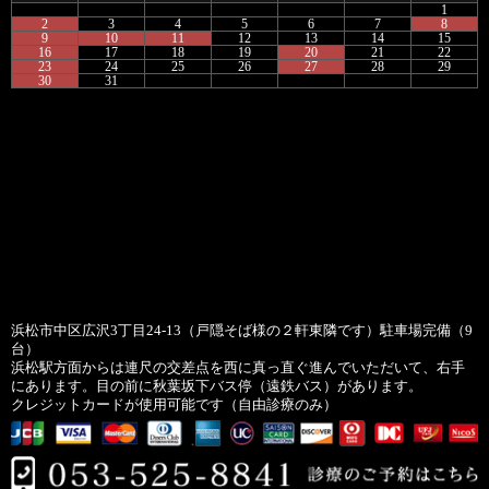
1
2
3
4
5
6
7
8
9
10
11
12
13
14
15
16
17
18
19
20
21
22
23
24
25
26
27
28
29
30
31
浜松市中区広沢3丁目24-13（戸隠そば様の２軒東隣です）駐車場完備（9
台）
浜松駅方面からは連尺の交差点を西に真っ直ぐ進んでいただいて、右手
にあります。目の前に秋葉坂下バス停（遠鉄バス）があります。
クレジットカードが使用可能です（自由診療のみ）