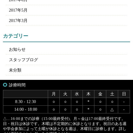
2017年5月
2017年3月
カテゴリー
お知らせ
スタッフブログ
未分類
診療時間
月
火
水
木
金
土
日
8:30 - 12:30
○
○
○
＊
○
○
-
14:00 - 18:00
○
○
○
＊
○
△
-
△…16:00までの診療（15:00最終受付)、月～金は17:00最終受付です。
日・祝日は休診です。木曜は不定期的に休診となります。祝日のある週
や学会参加によって土曜が休診となる週は、木曜日に診療します。詳し