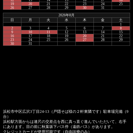
19
20
21
22
23
24
25
26
27
28
29
30
31
2026年8月
日
月
火
水
木
金
土
1
2
3
4
5
6
7
8
9
10
11
12
13
14
15
16
17
18
19
20
21
22
23
24
25
26
27
28
29
30
31
浜松市中区広沢3丁目24-13（戸隠そば様の２軒東隣です）駐車場完備（9
台）
浜松駅方面からは連尺の交差点を西に真っ直ぐ進んでいただいて、右手
にあります。目の前に秋葉坂下バス停（遠鉄バス）があります。
クレジットカードが使用可能です（自由診療のみ）