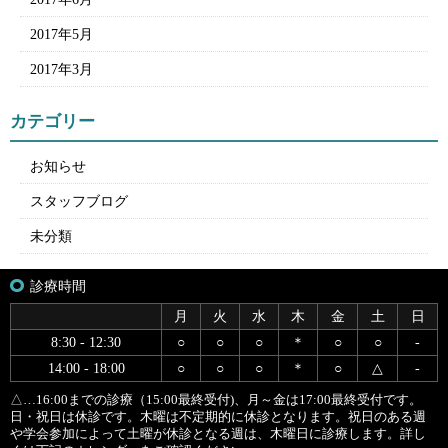
2017年5月
2017年3月
カテゴリー
お知らせ
スタッフブログ
未分類
診療時間
月
火
水
木
金
土
日
8:30 - 12:30
○
○
○
＊
○
○
-
14:00 - 18:00
○
○
○
＊
○
△
-
△…16:00までの診療（15:00最終受付)、月～金は17:00最終受付です。
日・祝日は休診です。木曜は不定期的に休診となります。祝日のある週
や学会参加によって土曜が休診となる週は、木曜日に診療します。詳し