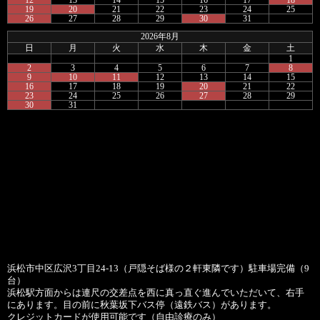
19
20
21
22
23
24
25
26
27
28
29
30
31
2026年8月
日
月
火
水
木
金
土
1
2
3
4
5
6
7
8
9
10
11
12
13
14
15
16
17
18
19
20
21
22
23
24
25
26
27
28
29
30
31
浜松市中区広沢3丁目24-13（戸隠そば様の２軒東隣です）駐車場完備（9
台）
浜松駅方面からは連尺の交差点を西に真っ直ぐ進んでいただいて、右手
にあります。目の前に秋葉坂下バス停（遠鉄バス）があります。
クレジットカードが使用可能です（自由診療のみ）