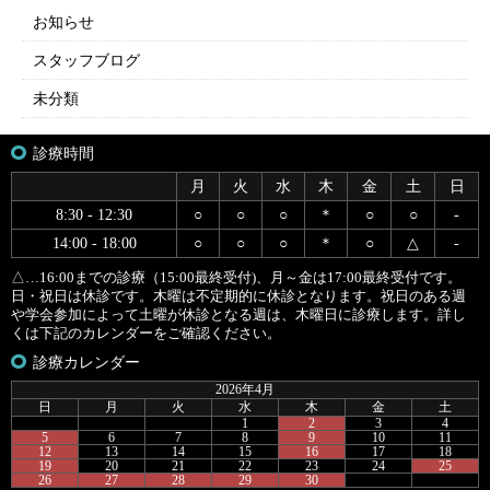
お知らせ
スタッフブログ
未分類
診療時間
月
火
水
木
金
土
日
8:30 - 12:30
○
○
○
＊
○
○
-
14:00 - 18:00
○
○
○
＊
○
△
-
△…16:00までの診療（15:00最終受付)、月～金は17:00最終受付です。
日・祝日は休診です。木曜は不定期的に休診となります。祝日のある週
や学会参加によって土曜が休診となる週は、木曜日に診療します。詳し
くは下記のカレンダーをご確認ください。
診療カレンダー
2026年4月
日
月
火
水
木
金
土
1
2
3
4
5
6
7
8
9
10
11
12
13
14
15
16
17
18
19
20
21
22
23
24
25
26
27
28
29
30