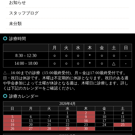
お知らせ
スタッフブログ
未分類
診療時間
月
火
水
木
金
土
日
8:30 - 12:30
○
○
○
＊
○
○
-
14:00 - 18:00
○
○
○
＊
○
△
-
△…16:00までの診療（15:00最終受付)、月～金は17:00最終受付です。
日・祝日は休診です。木曜は不定期的に休診となります。祝日のある週
や学会参加によって土曜が休診となる週は、木曜日に診療します。詳し
くは下記のカレンダーをご確認ください。
診療カレンダー
2026年4月
日
月
火
水
木
金
土
1
2
3
4
5
6
7
8
9
10
11
12
13
14
15
16
17
18
19
20
21
22
23
24
25
26
27
28
29
30