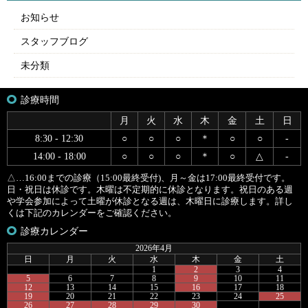
お知らせ
スタッフブログ
未分類
診療時間
月
火
水
木
金
土
日
8:30 - 12:30
○
○
○
＊
○
○
-
14:00 - 18:00
○
○
○
＊
○
△
-
△…16:00までの診療（15:00最終受付)、月～金は17:00最終受付です。
日・祝日は休診です。木曜は不定期的に休診となります。祝日のある週
や学会参加によって土曜が休診となる週は、木曜日に診療します。詳し
くは下記のカレンダーをご確認ください。
診療カレンダー
2026年4月
日
月
火
水
木
金
土
1
2
3
4
5
6
7
8
9
10
11
12
13
14
15
16
17
18
19
20
21
22
23
24
25
26
27
28
29
30