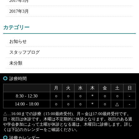
2017年5月
2017年3月
カテゴリー
お知らせ
スタッフブログ
未分類
診療時間
月
火
水
木
金
土
日
8:30 - 12:30
○
○
○
＊
○
○
-
14:00 - 18:00
○
○
○
＊
○
△
-
△…16:00までの診療（15:00最終受付)、月～金は17:00最終受付です。
日・祝日は休診です。木曜は不定期的に休診となります。祝日のある週
や学会参加によって土曜が休診となる週は、木曜日に診療します。詳し
くは下記のカレンダーをご確認ください。
診療カレンダー