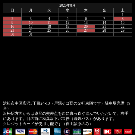
2026年8月
日
月
火
水
木
金
土
1
2
3
4
5
6
7
8
9
10
11
12
13
14
15
16
17
18
19
20
21
22
23
24
25
26
27
28
29
30
31
浜松市中区広沢3丁目24-13（戸隠そば様の２軒東隣です）駐車場完備（9
台）
浜松駅方面からは連尺の交差点を西に真っ直ぐ進んでいただいて、右手
にあります。目の前に秋葉坂下バス停（遠鉄バス）があります。
クレジットカードが使用可能です（自由診療のみ）