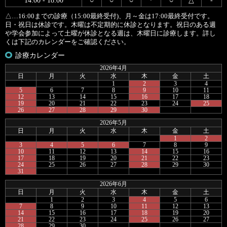
△…16:00までの診療（15:00最終受付)、月～金は17:00最終受付です。
日・祝日は休診です。木曜は不定期的に休診となります。祝日のある週
や学会参加によって土曜が休診となる週は、木曜日に診療します。詳し
くは下記のカレンダーをご確認ください。
診療カレンダー
2026年4月
日
月
火
水
木
金
土
1
2
3
4
5
6
7
8
9
10
11
12
13
14
15
16
17
18
19
20
21
22
23
24
25
26
27
28
29
30
2026年5月
日
月
火
水
木
金
土
1
2
3
4
5
6
7
8
9
10
11
12
13
14
15
16
17
18
19
20
21
22
23
24
25
26
27
28
29
30
31
2026年6月
日
月
火
水
木
金
土
1
2
3
4
5
6
7
8
9
10
11
12
13
14
15
16
17
18
19
20
21
22
23
24
25
26
27
28
29
30